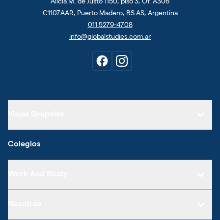
Alicia M. de Justo 1150, piso 3, Of. A306
C1107AAR, Puerto Madero, BS AS, Argentina
011 5279-4708
info@globalstudies.com.ar
Viajes Grupales
Colegios
Work And Study
Nosotros