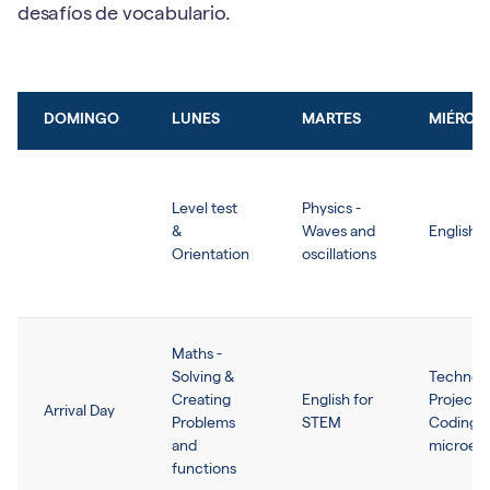
desafíos de vocabulario.
DOMINGO
LUNES
MARTES
MIÉRCO
Level test
Physics -
&
Waves and
English 
Orientation
oscillations
Maths -
Solving &
Technol
Creating
English for
Project 
Arrival Day
Problems
STEM
Coding 
and
microele
functions