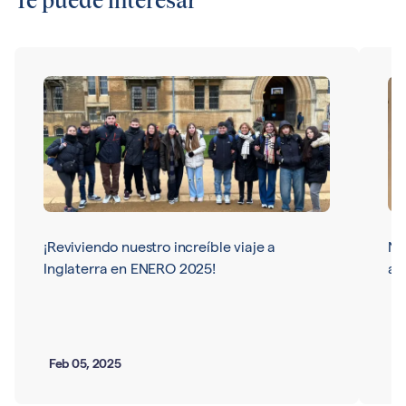
Te puede interesar
¡Reviviendo nuestro increíble viaje a
Nu
Inglaterra en ENERO 2025!
ar
Feb 05, 2025
Ma